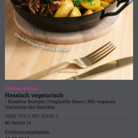
Bettina Mähler
Hessisch vegetarisch
- Kreative Rezepte | Originelle Ideen | Mit veganen
Varianten der Gerichte
ISBN: 978-3-955-42540-1
80 Seiten | €
Erscheinungsdatum: