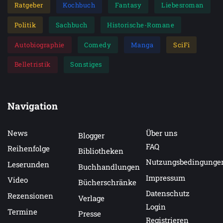
Ratgeber
Kochbuch
Fantasy
Liebesroman
Politik
Sachbuch
Historische-Romane
Autobiographie
Comedy
Manga
SciFi
Belletristik
Sonstiges
Navigation
News
Über uns
Blogger
FAQ
Reihenfolge
Bibliotheken
Nutzungsbedingunge
Leserunden
Buchhandlungen
Impressum
Video
Bücherschränke
Datenschutz
Rezensionen
Verlage
Login
Termine
Presse
Registrieren