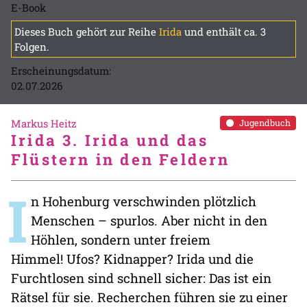
E-Book
Dieses Buch gehört zur Reihe
Irida
und enthält ca. 3
Folgen.
Erscheinungsdatum:
02.07.2026
Markus Heitz
Jugendbuch
Irida 3. Irida und das
Flüstern in den Feldern
I
n Hohenburg verschwinden plötzlich
Menschen – spurlos. Aber nicht in den
Höhlen, sondern unter freiem
Himmel! Ufos? Kidnapper? Irida und die
Furchtlosen sind schnell sicher: Das ist ein
Rätsel für sie. Recherchen führen sie zu einer