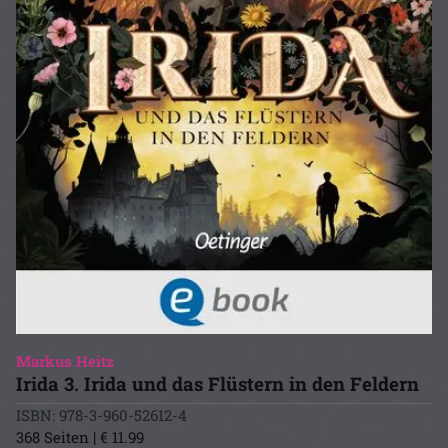
Markus Heitz
Irida 3. Irida und das Flüstern in den Feldern
ISBN: 978-3-960-52612-4
368 Seiten | € 11.99