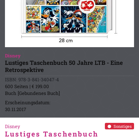
Disney
Lustiges Taschenbuch 50 Jahre LTB - Eine
Retrospektive
ISBN: 978-3-841-34047-4
600 Seiten | € 199.00
Buch [Gebundenes Buch]
Erscheinungsdatum:
30.11.2017
Disney
Sonstiges
Lustiges Taschenbuch