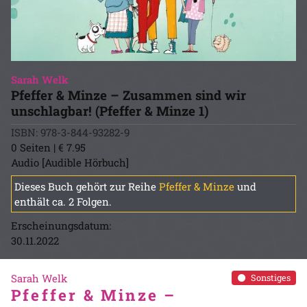
Sarah Welk
Pfeffer & Minze – Zusammen sind wir
unschlagbar! (Pfeffer & Minze 1)
ISBN: 978-3-844-93282-9
0 Seiten | € 7.95
Audio [Audible Hörbuch]
Dieses Buch gehört zur Reihe
Pfeffer & Minze
und
enthält ca. 2 Folgen.
Erscheinungsdatum:
30.11.2022
Sarah Welk
Sonstiges
Pfeffer & Minze –