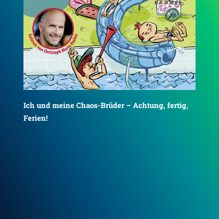
g,
Ich und meine Chaos-Brüder – Achtung, fertig,
Ich
Ferien! (Ich und meine Chaos-Brüder 4)
uns