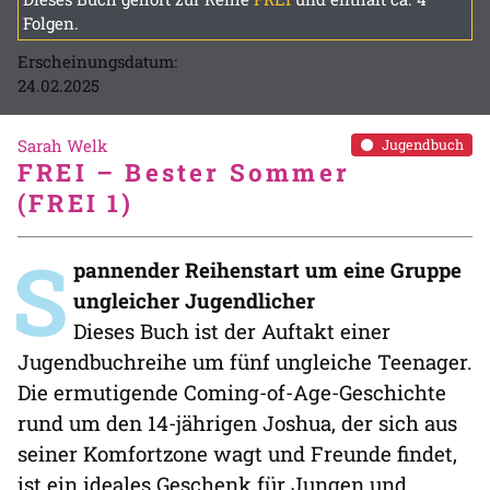
Folgen.
Erscheinungsdatum:
24.02.2025
Sarah Welk
Jugendbuch
FREI – Bester Sommer
(FREI 1)
S
pannender Reihenstart um eine Gruppe
ungleicher Jugendlicher
Dieses Buch ist der Auftakt einer
Jugendbuchreihe um fünf ungleiche Teenager.
Die ermutigende Coming-of-Age-Geschichte
rund um den 14-jährigen Joshua, der sich aus
seiner Komfortzone wagt und Freunde findet,
ist ein ideales Geschenk für Jungen und