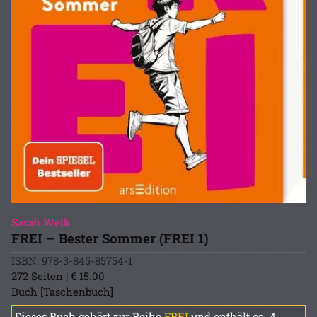
Sarah Welk
FREI – Bester Sommer (FREI 1)
ISBN: 978-3-845-85754-1
272 Seiten | € 15.00
Buch [Taschenbuch]
Dieses Buch gehört zur Reihe
FREI
und enthält ca. 4