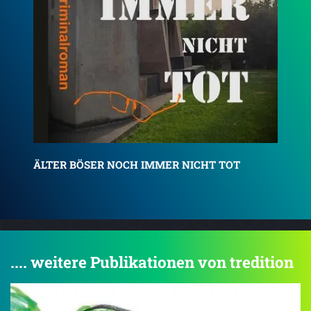
Rot wie Blut
AL
.... weitere Publikationen von tredition