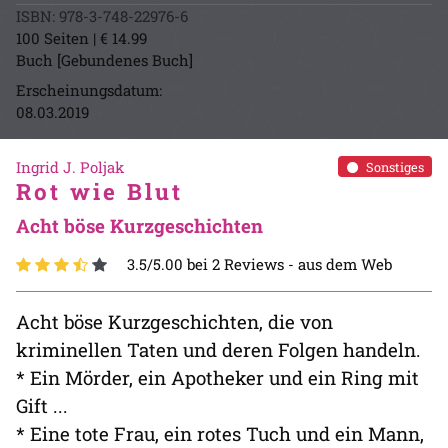
ISBN: 978-3-748-22976-6
100 Seiten | € 14.99
Buch [Gebundenes Buch]
Erscheinungsdatum:
08.03.2019
Ingrid J. Poljak
Sonstiges
Rot wie Blut
Acht böse Kurzgeschichten
3.5/5.00 bei 2 Reviews -
aus dem Web
Acht böse Kurzgeschichten, die von
kriminellen Taten und deren Folgen handeln.
* Ein Mörder, ein Apotheker und ein Ring mit
Gift ...
* Eine tote Frau, ein rotes Tuch und ein Mann,