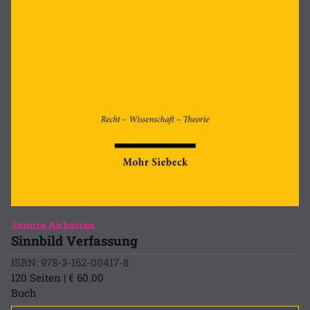
Samira Akbarian
Sinnbild Verfassung
ISBN: 978-3-162-00417-8
120 Seiten | € 60.00
Buch