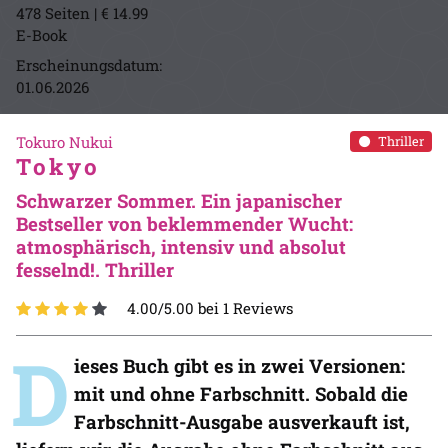
478 Seiten | € 14.99
E-Book
Erscheinungsdatum:
01.06.2026
Tokuro Nukui
Thriller
Tokyo
Schwarzer Sommer. Ein japanischer
Bestseller von beklemmender Wucht:
atmosphärisch, intensiv und absolut
fesselnd!. Thriller
4.00/5.00 bei 1 Reviews
D
ieses Buch gibt es in zwei Versionen:
mit und ohne Farbschnitt. Sobald die
Farbschnitt-Ausgabe ausverkauft ist,