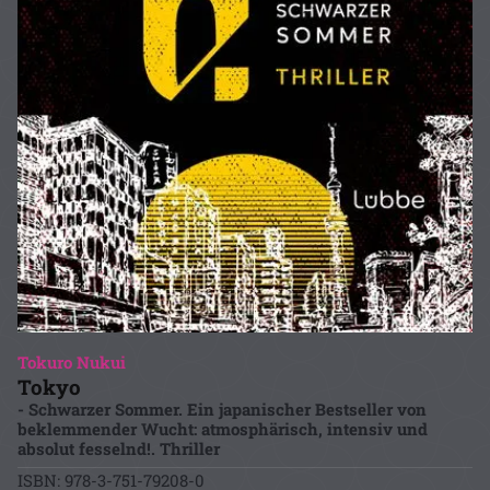
Tokuro Nukui
Tokyo
- Schwarzer Sommer. Ein japanischer Bestseller von
beklemmender Wucht: atmosphärisch, intensiv und
absolut fesselnd!. Thriller
ISBN: 978-3-751-79208-0