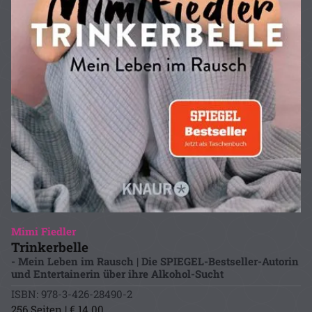
Mimi Fiedler
Trinkerbelle
- Mein Leben im Rausch | Die SPIEGEL-Bestseller-Autorin
und Entertainerin über ihre Alkohol-Sucht
ISBN: 978-3-426-28490-2
256 Seiten | € 14.00