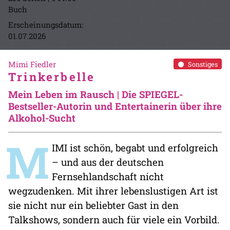
Buch
Erscheinungsdatum:
01.07.2026
Mimi Fiedler
Sonstiges
Trinkerbelle
Mein Leben im Rausch | Die SPIEGEL-
Bestseller-Autorin und Entertainerin über ihre
Alkohol-Sucht
M
IMI ist schön, begabt und erfolgreich
– und aus der deutschen
Fernsehlandschaft nicht
wegzudenken. Mit ihrer lebenslustigen Art ist
sie nicht nur ein beliebter Gast in den
Talkshows, sondern auch für viele ein Vorbild.