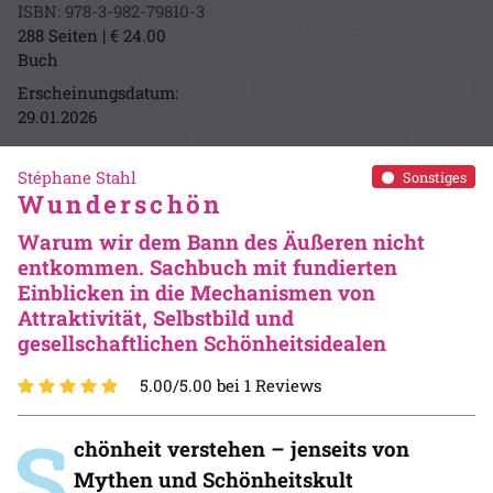
ISBN: 978-3-982-79810-3
288 Seiten | € 24.00
Buch
Erscheinungsdatum:
29.01.2026
Stéphane Stahl
Sonstiges
Wunderschön
Warum wir dem Bann des Äußeren nicht
entkommen. Sachbuch mit fundierten
Einblicken in die Mechanismen von
Attraktivität, Selbstbild und
gesellschaftlichen Schönheitsidealen
5.00/5.00 bei 1 Reviews
S
chönheit verstehen – jenseits von
Mythen und Schönheitskult