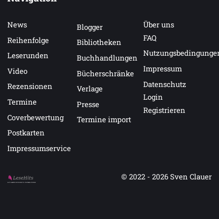
News
Über uns
Blogger
FAQ
Reihenfolge
Bibliotheken
Nutzungsbedingunge
Leserunden
Buchhandlungen
Impressum
Video
Bücherschränke
Datenschutz
Rezensionen
Verlage
Login
Termine
Presse
Registrieren
Coverbewertung
Termine import
Postkarten
Impressumservice
© 2022 - 2026
Sven Clauer
Auf LeseHits.de findest Du die besten Bücher.