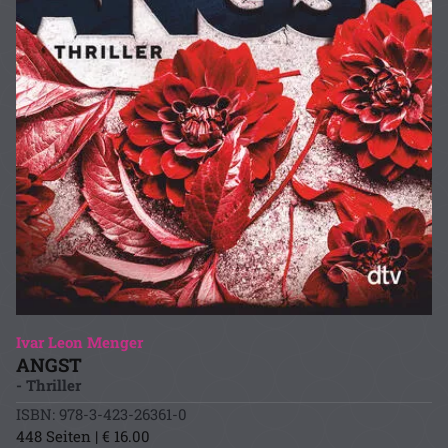
Ivar Leon Menger
ANGST
- Thriller
ISBN: 978-3-423-26361-0
448 Seiten | € 16.00