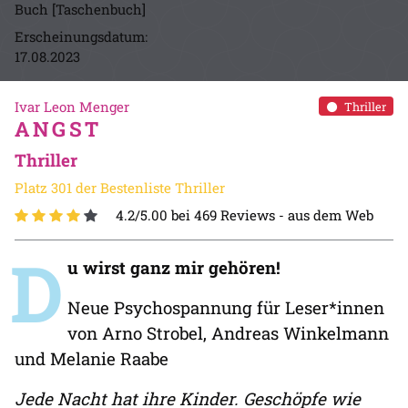
Buch [Taschenbuch]
Erscheinungsdatum:
17.08.2023
Ivar Leon Menger
Thriller
ANGST
Thriller
Platz 301 der Bestenliste Thriller
4.2/5.00 bei 469 Reviews -
aus dem Web
D
u wirst ganz mir gehören!
Neue Psychospannung für Leser*innen
von Arno Strobel, Andreas Winkelmann
und Melanie Raabe
Jede Nacht hat ihre Kinder. Geschöpfe wie