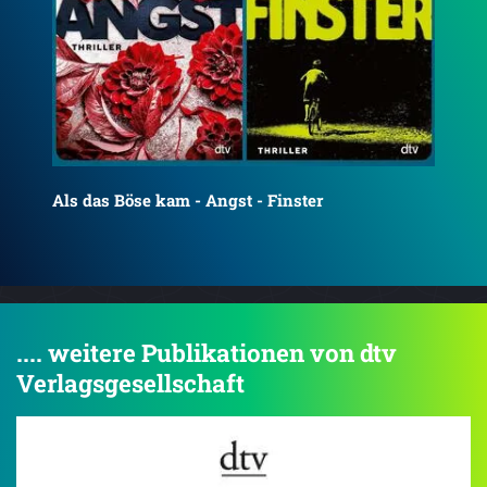
ANGST
Der
.... weitere Publikationen von dtv
Verlagsgesellschaft
4.5