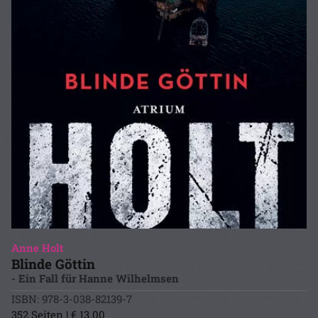
Anne Holt
Blinde Göttin
- Ein Fall für Hanne Wilhelmsen
ISBN: 978-3-038-82139-7
352 Seiten | € 13.00