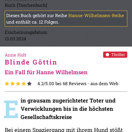
Buch [Taschenbuch]
Dieses Buch gehört zur Reihe
Hanne-Wilhelmsen-Reihe
und enthält ca. 12 Folgen.
Erscheinungsdatum:
13.03.2024
Anne Holt
Thriller
Blinde Göttin
Ein Fall für Hanne Wilhelmsen
4.2/5.00 bei 68 Reviews -
aus dem Web
E
in grausam zugerichteter Toter und
Verwicklungen bis in die höchsten
Gesellschaftskreise
Bei einem Spaziergang mit ihrem Hund stößt