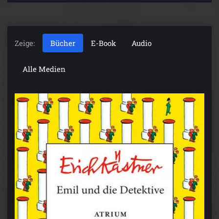
Zeige:
Bücher
E-Book
Audio
Alle Medien