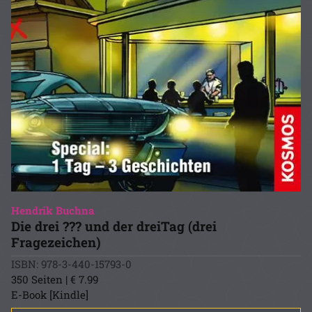
Hendrik Buchna
Die drei ??? und der dreiTag (drei
Fragezeichen)
ISBN: 978-3-440-15793-0
350 Seiten | € 7.99
E-Book [Kindle]