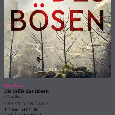
Kyle Perry
Die Stille des Bösen
- Thriller
ISBN: 978-3-038-82134-2
496 Seiten | € 14.00