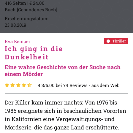
416 Seiten | € 24.00
Buch [Gebundenes Buch]
Erscheinungsdatum:
23.08.2019
Eva Kemper
Thriller
Ich ging in die
Dunkelheit
Eine wahre Geschichte von der Suche nach
einem Mörder
4.3/5.00 bei 74 Reviews -
aus dem Web
Der Killer kam immer nachts: Von 1976 bis
1986 ereignete sich in beschaulichen Vororten
in Kalifornien eine Vergewaltigungs- und
Mordserie, die das ganze Land erschütterte.