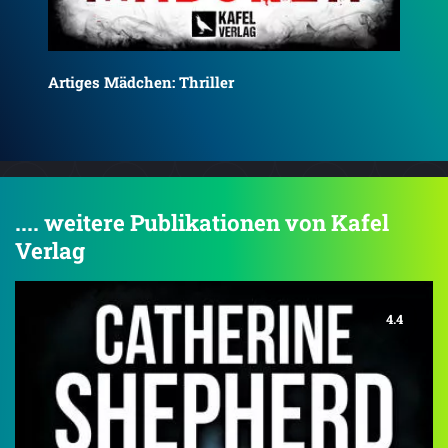
Auf
.... weitere Publikationen von Kafel
Verlag
4.4