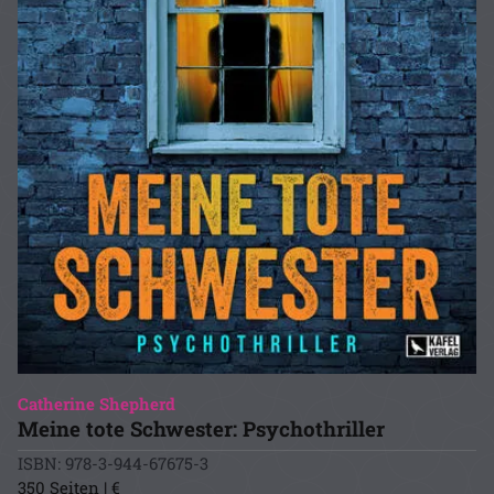
Catherine Shepherd
Meine tote Schwester: Psychothriller
ISBN: 978-3-944-67675-3
350 Seiten | €