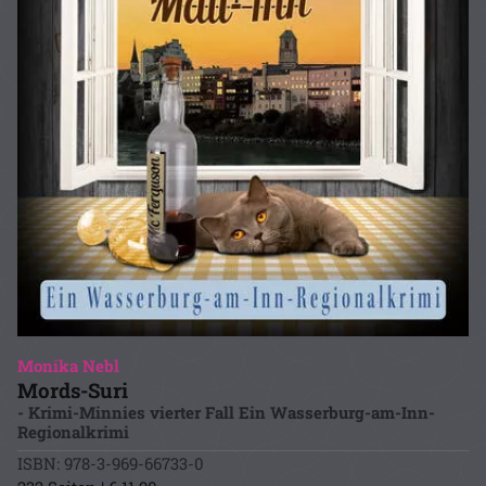
Monika Nebl
Mords-Suri
- Krimi-Minnies vierter Fall Ein Wasserburg-am-Inn-
Regionalkrimi
ISBN: 978-3-969-66733-0