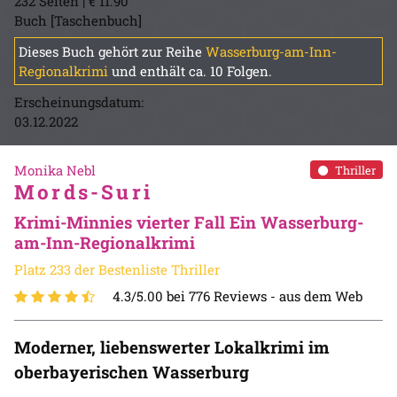
232 Seiten | € 11.90
Buch [Taschenbuch]
Dieses Buch gehört zur Reihe
Wasserburg-am-Inn-
Regionalkrimi
und enthält ca. 10 Folgen.
Erscheinungsdatum:
03.12.2022
Monika Nebl
Thriller
Mords-Suri
Krimi-Minnies vierter Fall Ein Wasserburg-
am-Inn-Regionalkrimi
Platz 233 der Bestenliste Thriller
4.3/5.00 bei 776 Reviews -
aus dem Web
Moderner, liebenswerter Lokalkrimi im
oberbayerischen Wasserburg