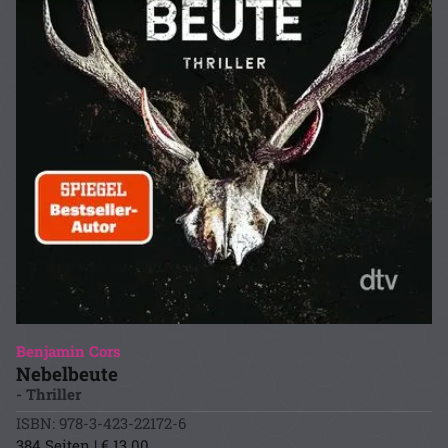
Benjamin Cors
Nebelbeute
- Thriller
ISBN: 978-3-423-22172-6
384 Seiten | € 13.00