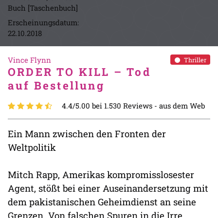
Buch [Taschenbuch]
Erscheinungsdatum:
22.10.2018
Vince Flynn
Thriller
ORDER TO KILL – Tod
auf Bestellung
4.4/5.00 bei 1.530 Reviews -
aus dem Web
Ein Mann zwischen den Fronten der
Weltpolitik
Mitch Rapp, Amerikas kompromisslosester
Agent, stößt bei einer Auseinandersetzung mit
dem pakistanischen Geheimdienst an seine
Grenzen. Von falschen Spuren in die Irre