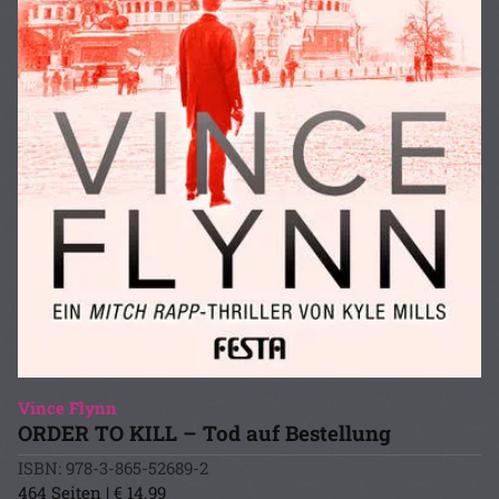
Vince Flynn
ORDER TO KILL – Tod auf Bestellung
ISBN: 978-3-865-52689-2
464 Seiten | € 14.99