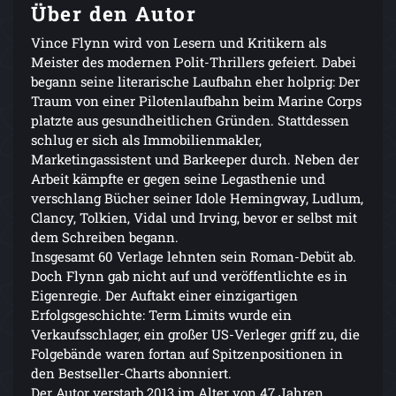
Über den Autor
Vince Flynn wird von Lesern und Kritikern als
Meister des modernen Polit-Thrillers gefeiert. Dabei
begann seine literarische Laufbahn eher holprig: Der
Traum von einer Pilotenlaufbahn beim Marine Corps
platzte aus gesundheitlichen Gründen. Stattdessen
schlug er sich als Immobilienmakler,
Marketingassistent und Barkeeper durch. Neben der
Arbeit kämpfte er gegen seine Legasthenie und
verschlang Bücher seiner Idole Hemingway, Ludlum,
Clancy, Tolkien, Vidal und Irving, bevor er selbst mit
dem Schreiben begann.
Insgesamt 60 Verlage lehnten sein Roman-Debüt ab.
Doch Flynn gab nicht auf und veröffentlichte es in
Eigenregie. Der Auftakt einer einzigartigen
Erfolgsgeschichte: Term Limits wurde ein
Verkaufsschlager, ein großer US-Verleger griff zu, die
Folgebände waren fortan auf Spitzenpositionen in
den Bestseller-Charts abonniert.
Der Autor verstarb 2013 im Alter von 47 Jahren