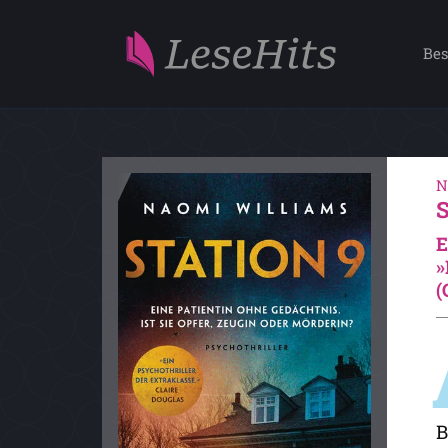
Bes
N
E
»
(
B