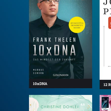
10xDNA
12 R
4.6