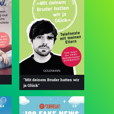
"Mit deinem Bruder hatten wir
ja Glück"
4.4
2.8