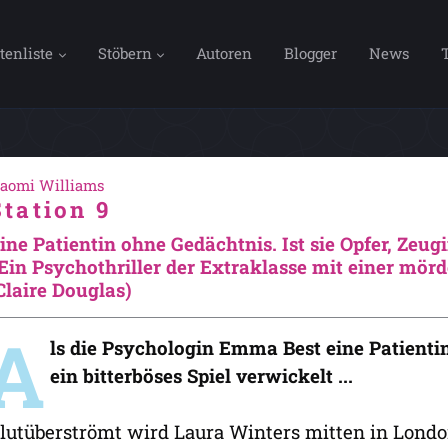
tenliste
Stöbern
Autoren
Blogger
News
aomi Williams
Station 9
ine Patientin ohne Gedächtnis. Ist sie Opfer, Zeug
Ein Psychothriller der Extraklasse mit einer m
Claire Douglas)
A
ls die Psychologin Emma Best eine Patienti
ein bitterböses Spiel verwickelt ...
lutüberströmt wird Laura Winters mitten in Londo