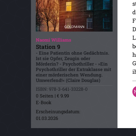
s
d
F
D
L
Naomi Williams
b
Station 9
- Eine Patientin ohne Gedächtnis.
h
Ist sie Opfer, Zeugin oder
G
Mörderin? - Psychothriller - »Ein
Psychothriller der Extraklasse mit
i
einer mörderischen Wendung.
Umwerfend!« (Claire Douglas)
ISBN: 978-3-641-33228-0
0 Seiten | € 9.99
E-Book
Erscheinungsdatum:
01.03.2026