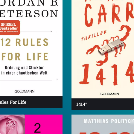
ules For Life
1414°