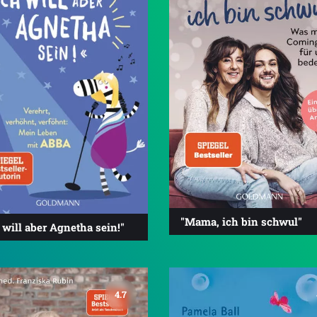
"Mama, ich bin schwul"
 will aber Agnetha sein!"
4.7