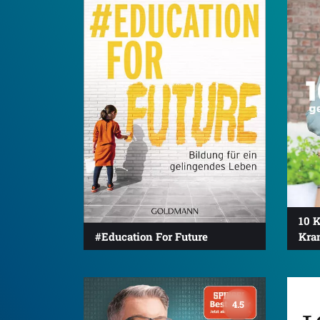
10 K
#Education For Future
Kra
4.5