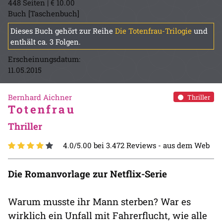
448 Seiten | € 10.00
Buch [Taschenbuch]
Dieses Buch gehört zur Reihe
Die Totenfrau-Trilogie
und
enthält ca. 3 Folgen.
Erscheinungsdatum:
11.05.2015
Bernhard Aichner
Thriller
Totenfrau
Thriller
4.0/5.00 bei 3.472 Reviews -
aus dem Web
Die Romanvorlage zur Netflix-Serie
Warum musste ihr Mann sterben? War es
wirklich ein Unfall mit Fahrerflucht, wie alle