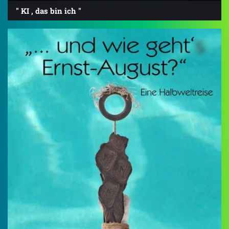
" KI , das bin ich "