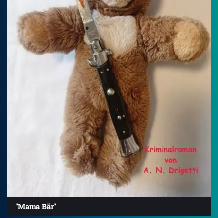
"Mama Bär"