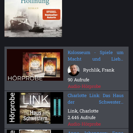
Kolosseum - Spiele um
Macht und Liebe:
Historischer Roman -
Rychlik, Frank
Hörprobe
90 Aufrufe
Audio-Hörprobe
Charlotte Link: Das Haus
der Schwestern
(Hörbuchvorstellung)
Link, Charlotte
2.446 Aufrufe
Audio-Hörprobe