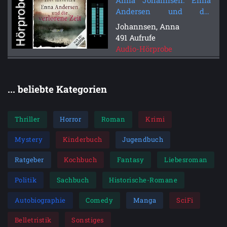
Anna Johannsen: Enna
Andersen und die
verlorene Zeit
Johannsen, Anna
(Hörbuchvorstellung)
491 Aufrufe
Audio-Hörprobe
... beliebte Kategorien
Thriller
Horror
Roman
Krimi
Mystery
Kinderbuch
Jugendbuch
Ratgeber
Kochbuch
Fantasy
Liebesroman
Politik
Sachbuch
Historische-Romane
Autobiographie
Comedy
Manga
SciFi
Belletristik
Sonstiges