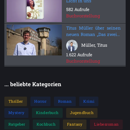
Licht in uns"
582 Aufrufe
Buchvorstellung
Titus Müller über seinen
neuen Roman „Das zweite
Geheimnis“
Müller, Titus
1.622 Aufrufe
Buchvorstellung
... beliebte Kategorien
Thriller
Horror
Roman
Krimi
Mystery
Kinderbuch
Jugendbuch
Ratgeber
Kochbuch
Fantasy
Liebesroman