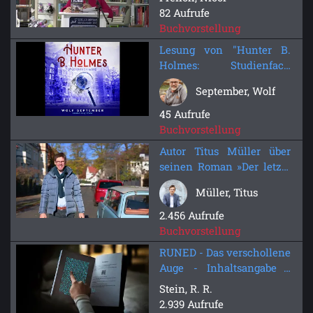
82 Aufrufe
Buchvorstellung
Lesung von "Hunter B.
Holmes: Studienfach
Mord" - Wolf September
September, Wolf
45 Aufrufe
Buchvorstellung
Autor Titus Müller über
seinen Roman »Der letzte
Auftrag« (KGB-Villa)
Müller, Titus
2.456 Aufrufe
Buchvorstellung
RUNED - Das verschollene
Auge - Inhaltsangabe -
Fantasy Buch
Stein, R. R.
2.939 Aufrufe