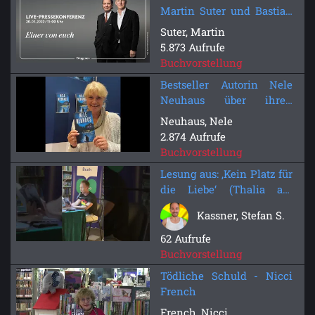
Martin Suter und Bastian
Schweinsteiger zu »Einer
Suter, Martin
von euch«
5.873 Aufrufe
Buchvorstellung
Bestseller Autorin Nele
Neuhaus über ihren
neuen Krimi "In ewiger
Neuhaus, Nele
Freundschaft"
2.874 Aufrufe
Buchvorstellung
Lesung aus: ‚Kein Platz für
die Liebe‘ (Thalia am
Paradeplatz, Mannheim)
Kassner, Stefan S.
62 Aufrufe
Buchvorstellung
Tödliche Schuld - Nicci
French
French, Nicci