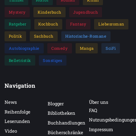
Mystery
Kinderbuch
Jugendbuch
Ratgeber
Kochbuch
Fantasy
Liebesroman
Politik
Sachbuch
Historische-Romane
Autobiographie
Comedy
Manga
SciFi
Belletristik
Sonstiges
Navigation
News
Über uns
Blogger
FAQ
Reihenfolge
Bibliotheken
Nutzungsbedingunge
Leserunden
Buchhandlungen
Impressum
Video
Bücherschränke