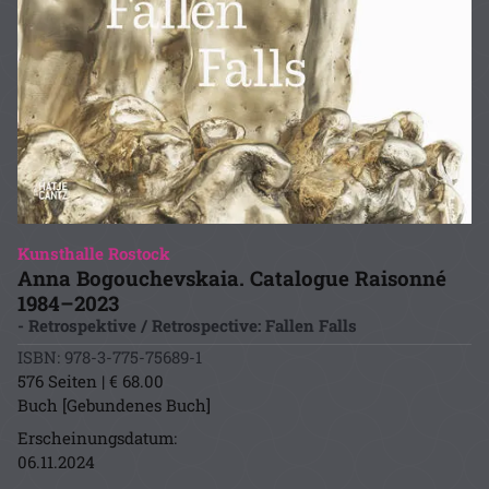
Kunsthalle Rostock
Anna Bogouchevskaia. Catalogue Raisonné
1984–2023
- Retrospektive / Retrospective: Fallen Falls
ISBN: 978-3-775-75689-1
576 Seiten | € 68.00
Buch [Gebundenes Buch]
Erscheinungsdatum:
06.11.2024