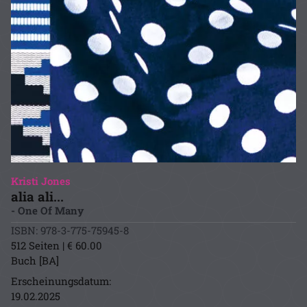
Kristi Jones
alia ali...
- One Of Many
ISBN: 978-3-775-75945-8
512 Seiten | € 60.00
Buch [BA]
Erscheinungsdatum:
19.02.2025