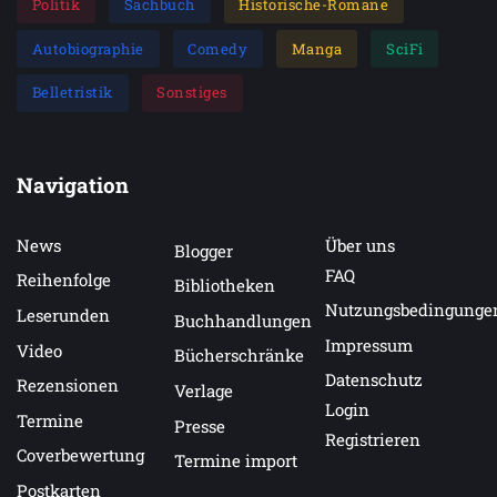
Politik
Sachbuch
Historische-Romane
Autobiographie
Comedy
Manga
SciFi
Belletristik
Sonstiges
Navigation
News
Über uns
Blogger
FAQ
Reihenfolge
Bibliotheken
Nutzungsbedingunge
Leserunden
Buchhandlungen
Impressum
Video
Bücherschränke
Datenschutz
Rezensionen
Verlage
Login
Termine
Presse
Registrieren
Coverbewertung
Termine import
Postkarten