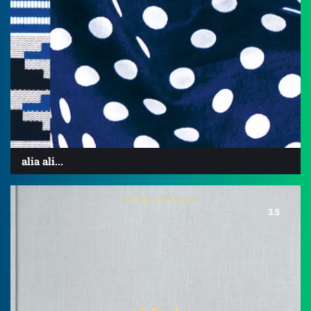
alia ali...
3.5