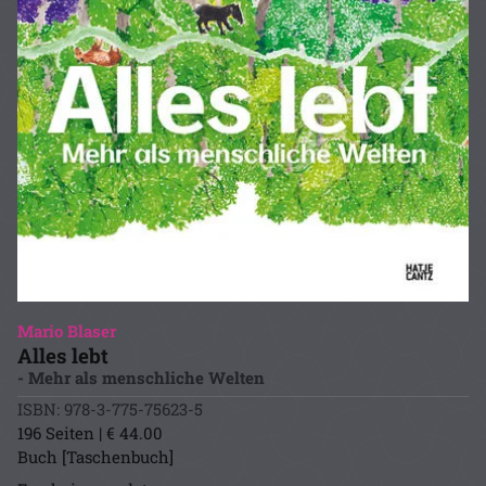
Mario Blaser
Alles lebt
- Mehr als menschliche Welten
ISBN: 978-3-775-75623-5
196 Seiten | € 44.00
Buch [Taschenbuch]