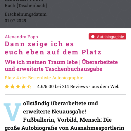
Buch [Taschenbuch]
Erscheinungsdatum:
01.07.2025
Alexandra Popp
Autobiographie
Dann zeige ich es
euch eben auf dem Platz
Wie ich meinen Traum lebe | Überarbeitete
und erweiterte Taschenbuchausgabe
Platz 4 der Bestenliste Autobiographie
4.6/5.00 bei 314 Reviews -
aus dem Web
V
ollständig überarbeitete und
erweiterte Neuausgabe!
Fußballerin, Vorbild, Mensch: Die
große Autobiografie von Ausnahmesportlerin