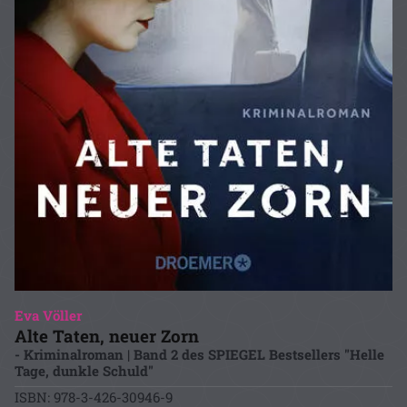
Eva Völler
Alte Taten, neuer Zorn
- Kriminalroman | Band 2 des SPIEGEL Bestsellers "Helle
Tage, dunkle Schuld"
ISBN: 978-3-426-30946-9