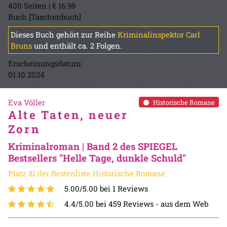
400 Seiten | € 16.99
Buch [Taschenbuch]
Dieses Buch gehört zur Reihe
Kriminalinspektor Carl
Bruns
und enthält ca. 2 Folgen.
Erscheinungsdatum:
01.10.2024
Eva Völler
Historische Romane
Alte Taten, neuer
Zorn
Kriminalroman | Band 2 des SPIEGEL
Bestsellers "Helle Tage, dunkle Schuld"
Platz 81 der Bestenliste Historische Romane
5.00/5.00 bei 1 Reviews
4.4/5.00 bei 459 Reviews -
aus dem Web