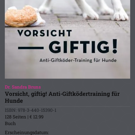
Dr. Sandra Bruns
Vorsicht, giftig! Anti-Giftködertraining für
Hunde
ISBN: 978-3-440-15390-1
128 Seiten | € 12.99
Buch
Erscheinungsdatum: