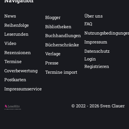
Navigation
News
Über uns
Blogger
FAQ
Reihenfolge
Bibliotheken
Nutzungsbedingunge
Leserunden
Buchhandlungen
Impressum
Video
Bücherschränke
Datenschutz
Rezensionen
Verlage
Login
Termine
Presse
Registrieren
Coverbewertung
Termine import
Postkarten
Impressumservice
© 2022 - 2026
Sven Clauer
Auf LeseHits.de findest Du die besten Bücher.