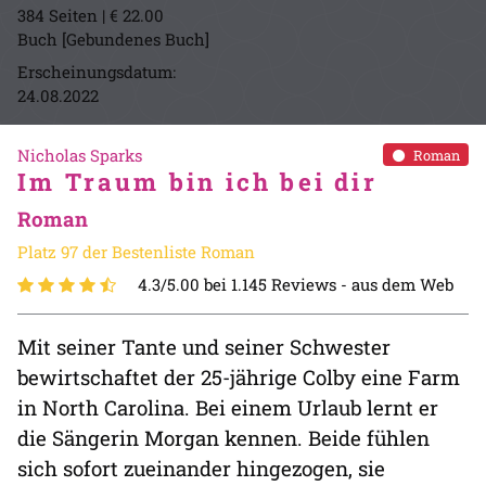
384 Seiten | € 22.00
Buch [Gebundenes Buch]
Erscheinungsdatum:
24.08.2022
Nicholas Sparks
Roman
Im Traum bin ich bei dir
Roman
Platz 97 der Bestenliste Roman
4.3/5.00 bei 1.145 Reviews -
aus dem Web
Mit seiner Tante und seiner Schwester
bewirtschaftet der 25-jährige Colby eine Farm
in North Carolina. Bei einem Urlaub lernt er
die Sängerin Morgan kennen. Beide fühlen
sich sofort zueinander hingezogen, sie