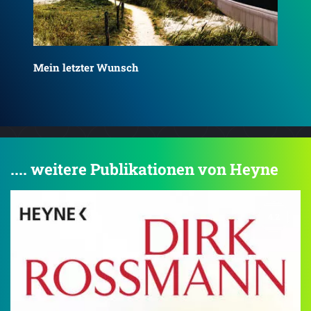
Sei
Remain – Was von uns bleibt
.... weitere Publikationen von Heyne
4.2