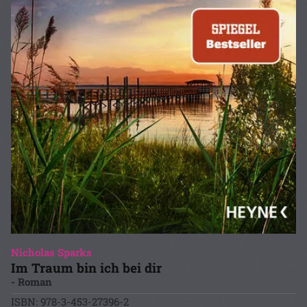
Nicholas Sparks
Im Traum bin ich bei dir
- Roman
ISBN: 978-3-453-27396-2