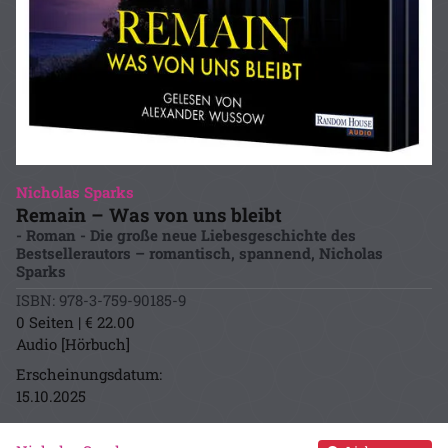
Nicholas Sparks
Remain – Was von uns bleibt
- Roman - Die große neue Liebesgeschichte des
Bestsellerautors – romantisch, spannend, Nicholas
Sparks
ISBN: 978-3-759-90185-9
0 Seiten | € 22.00
Audio [Hörbuch]
Erscheinungsdatum:
15.10.2025