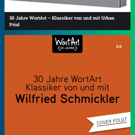
30 Jahre WortArt – Klassiker von und mit Urban
Priol
5.0