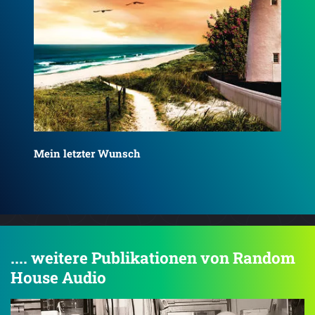
Sei
Remain – Was von uns bleibt
.... weitere Publikationen von Random
House Audio