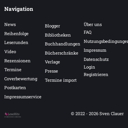
Navigation
News
Über uns
Blogger
FAQ
Reihenfolge
Bibliotheken
Nutzungsbedingunge
Leserunden
Buchhandlungen
Impressum
Video
Bücherschränke
Datenschutz
Rezensionen
Verlage
Login
Termine
Presse
Registrieren
Coverbewertung
Termine import
Postkarten
Impressumservice
© 2022 - 2026
Sven Clauer
Auf LeseHits.de findest Du die besten Bücher.