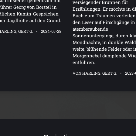
chriftsteller gemeinsam mit
versiegender Brunnen für
ührer Georg von Borstel in
Erzählungen. Er möchte in d
dlichen Kamin-Gesprächen
Buch zum Träumen verleiten
ner Jagdhütte auf den Grund.
den Leser auf Pirschgänge in
atemberaubende
ARLING, GERT G.
2024-05-28
Sonnenuntergänge, durch kla
Mondnächte, in dunkle Wäld
weite, blühende Felder oder 
Morgennebel dampfende Wi
entführen.
VON HARLING, GERT G.
2023-