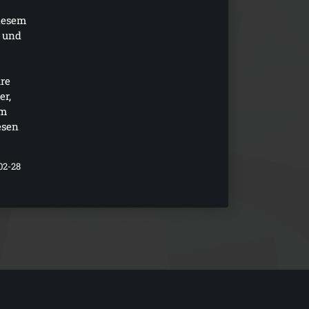
iesem
 und
re
er,
im
esen
02-28