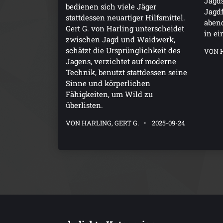
Jagds
bedienen sich viele Jäger
Jagdf
stattdessen neuartiger Hilfsmittel.
aben
Gert G. von Harling unterscheidet
in ei
zwischen Jagd und Waidwerk,
schätzt die Ursprünglichkeit des
VON H
Jagens, verzichtet auf moderne
Technik, benutzt stattdessen seine
Sinne und körperlichen
Fähigkeiten, um Wild zu
überlisten.
VON HARLING, GERT G.
2025-09-24