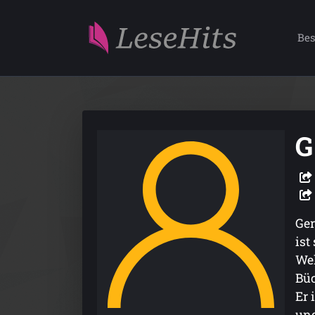
Bes
G
Ger
ist
Wel
Büc
Er 
und