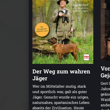
Von
Der Weg zum wahren
Gej
Jäger
Gert 
Wer im Mittelalter mutig, stark
Jahre
und sportlich war, galt als guter
geänd
Jäger. Gesucht wurde ein uriges,
Waid
naturnahes, spartanisches Leben
ander
abseits der Zivilisation. Heute