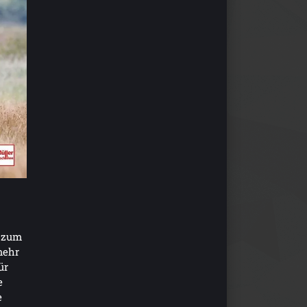
f zum
mehr
ür
e
e