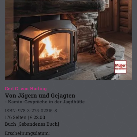
Gert G. von Harling
Von Jägern und Gejagten
- Kamin-Gespräche in der Jagdhütte
ISBN: 978-3-275-02315-8
176 Seiten | € 22.00
Buch [Gebundenes Buch]
Erscheinungsdatum: