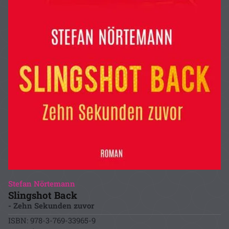
Stefan Nörtemann
Slingshot Back
- Zehn Sekunden zuvor
ISBN: 978-3-769-33965-9