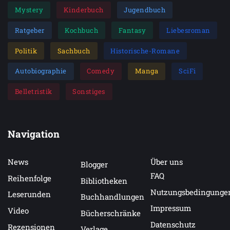
Mystery
Kinderbuch
Jugendbuch
Ratgeber
Kochbuch
Fantasy
Liebesroman
Politik
Sachbuch
Historische-Romane
Autobiographie
Comedy
Manga
SciFi
Belletristik
Sonstiges
Navigation
News
Über uns
Blogger
FAQ
Reihenfolge
Bibliotheken
Nutzungsbedingunge
Leserunden
Buchhandlungen
Impressum
Video
Bücherschränke
Datenschutz
Rezensionen
Verlage