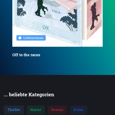
Gwi
Liebesroman
Off to the races
... beliebte Kategorien
Thriller
Horror
Roman
Krimi