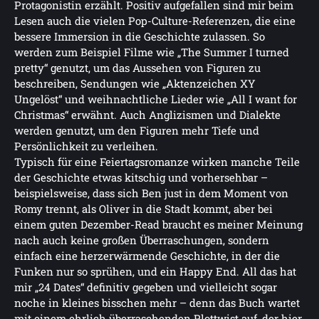
Protagonistin erzählt. Positiv aufgefallen sind mir beim
Lesen auch die vielen Pop-Culture-Referenzen, die eine
bessere Immersion in die Geschichte zulassen. So
werden zum Beispiel Filme wie „The Summer I turned
pretty“ genutzt, um das Aussehen von Figuren zu
beschreiben, Sendungen wie „Aktenzeichen XY
Ungelöst“ und weihnachtliche Lieder wie „All I want for
Christmas“ erwähnt. Auch Anglizismen und Dialekte
werden genutzt, um den Figuren mehr Tiefe und
Persönlichkeit zu verleihen.
Typisch für eine Feiertagsromanze wirken manche Teile
der Geschichte etwas kitschig und vorhersehbar –
beispielsweise, dass sich Ben just in dem Moment von
Romy trennt, als Oliver in die Stadt kommt, aber bei
einem guten Dezember-Read braucht es meiner Meinung
nach auch keine großen Überraschungen, sondern
einfach eine herzerwärmende Geschichte, in der die
Funken nur so sprühen, und ein Happy End. All das hat
mir „24 Dates“ definitiv gegeben und vielleicht sogar
noche in kleines bisschen mehr – denn das Buch wartet
mit einem ehrlich überraschenden Plottwist auf, der hier