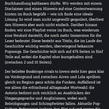
Buchhandlung kaltlassen dürfte. Wir werden mit einem
Disclaimer und einen Hinweis auf eine Contentwarnung
hinten im Buch begrüßt – wie ich finde eine ideale
Lösung: So wird man nicht ungewollt gespoilert, überliest
den Hinweis aber auch nicht einfach. Darüber hinaus
finden wir eine Playlist vorne im Buch, was wiederum
eine Neuheit darstellt, die noch mehr Immersion für die
Leser bedeutet. Diese besteht aus Titeln, die im Laufe der
Geschichte wichtig werden, überwiegend bekannte
Popsongs. Die Geschichte teilt sich auf 476 Seiten in fünf
Teile auf, wobei die Kapitel eher kurzgehalten sind.
(zwischen 2 und 10 Seiten).
Der beliebte Booktrope rivals to lovers steht hier ganz klar
im Vordergrund und zwischen Aiven und Lola sprühen
gleich zu Beginn ganz schön die Funken. Auffallend ist
vor allem die erfrischend alltagsnahe Wortwahl: die
Autorin bedient sich reichlich an Ausdrücken der
Umgangssprache und Anglizismen, wobei auch
Beleidigungen und Schimpfwörter fallen. Aktuelle Pop-
Culture-Referenzen lockern den Plot auf und sorgen für