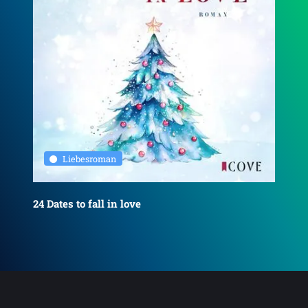
Liebesroman
24 Dates to fall in love
Off