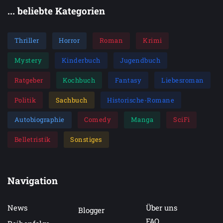
... beliebte Kategorien
Thriller
Horror
Roman
Krimi
Mystery
Kinderbuch
Jugendbuch
Ratgeber
Kochbuch
Fantasy
Liebesroman
Politik
Sachbuch
Historische-Romane
Autobiographie
Comedy
Manga
SciFi
Belletristik
Sonstiges
Navigation
News
Über uns
Blogger
FAQ