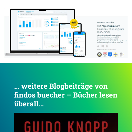
Anzeige:
... weitere Blogbeiträge von
findos buecher – Bücher lesen
überall…