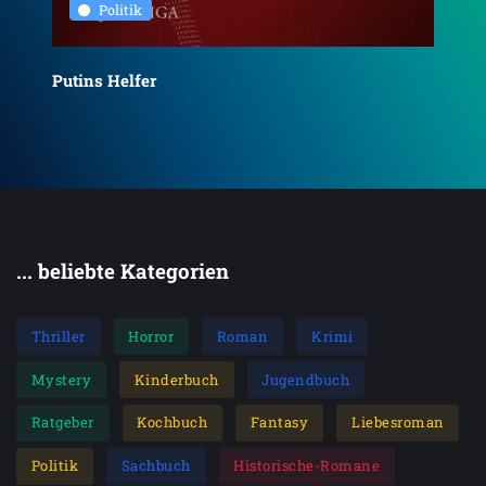
Politik
Die
Putins Helfer
... beliebte Kategorien
Thriller
Horror
Roman
Krimi
Mystery
Kinderbuch
Jugendbuch
Ratgeber
Kochbuch
Fantasy
Liebesroman
Politik
Sachbuch
Historische-Romane