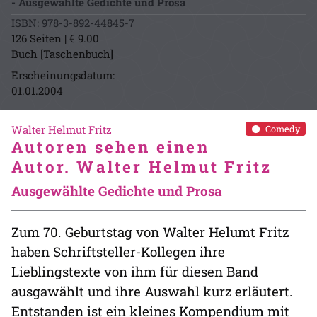
- Ausgewählte Gedichte und Prosa
ISBN: 978-3-892-44845-7
126 Seiten | € 9.00
Buch [Taschenbuch]
Erscheinungsdatum:
01.01.2004
Walter Helmut Fritz
Comedy
Autoren sehen einen
Autor. Walter Helmut Fritz
Ausgewählte Gedichte und Prosa
Zum 70. Geburtstag von Walter Helumt Fritz
haben Schriftsteller-Kollegen ihre
Lieblingstexte von ihm für diesen Band
ausgawählt und ihre Auswahl kurz erläutert.
Entstanden ist ein kleines Kompendium mit