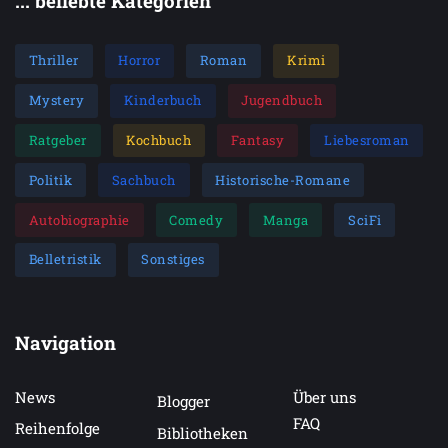
... beliebte Kategorien
Thriller
Horror
Roman
Krimi
Mystery
Kinderbuch
Jugendbuch
Ratgeber
Kochbuch
Fantasy
Liebesroman
Politik
Sachbuch
Historische-Romane
Autobiographie
Comedy
Manga
SciFi
Belletristik
Sonstiges
Navigation
News
Über uns
Blogger
FAQ
Reihenfolge
Bibliotheken