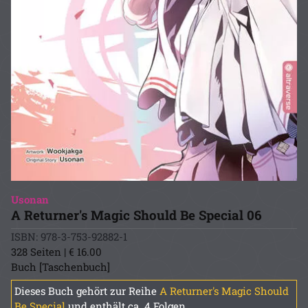
Usonan
A Returner's Magic Should Be Special 06
ISBN: 978-3-753-92882-1
328 Seiten | € 16.00
Buch [Taschenbuch]
Dieses Buch gehört zur Reihe
A Returner's Magic Should
Be Special
und enthält ca. 4 Folgen.