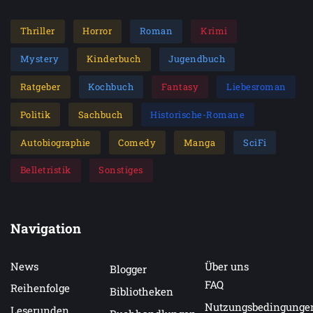
Thriller
Horror
Roman
Krimi
Mystery
Kinderbuch
Jugendbuch
Ratgeber
Kochbuch
Fantasy
Liebesroman
Politik
Sachbuch
Historische-Romane
Autobiographie
Comedy
Manga
SciFi
Belletristik
Sonstiges
Navigation
News
Über uns
Blogger
FAQ
Reihenfolge
Bibliotheken
Nutzungsbedingunge
Leserunden