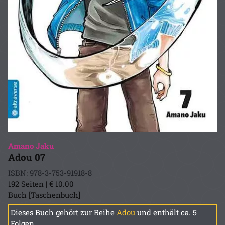
Amano Jaku
Adou 07
ISBN: 978-3-753-91918-8
192 Seiten | € 10.00
Buch [Taschenbuch]
Dieses Buch gehört zur Reihe
Adou
und enthält ca. 5
Folgen.