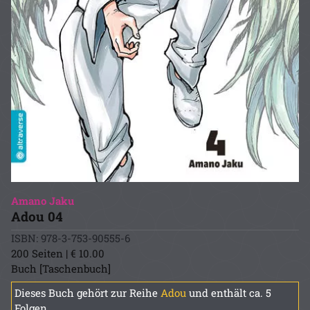
Amano Jaku
Adou 04
ISBN: 978-3-753-90555-6
200 Seiten | € 10.00
Buch [Taschenbuch]
Dieses Buch gehört zur Reihe
Adou
und enthält ca. 5
Folgen.