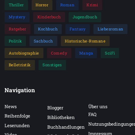
Thriller
Horror
Roman
Krimi
Mystery
Kinderbuch
Jugendbuch
Ratgeber
Kochbuch
Fantasy
Liebesroman
Politik
Sachbuch
Historische-Romane
Autobiographie
Comedy
Manga
SciFi
Belletristik
Sonstiges
Navigation
News
Über uns
Blogger
FAQ
Reihenfolge
Bibliotheken
Nutzungsbedingunge
Leserunden
Buchhandlungen
Impressum
Video