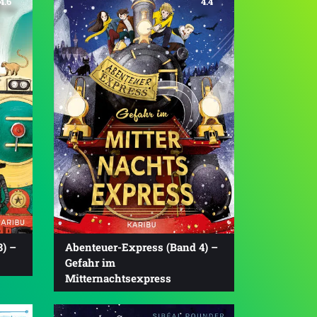
4.6
4.4
) –
Abenteuer-Express (Band 4) –
Gefahr im
Mitternachtsexpress