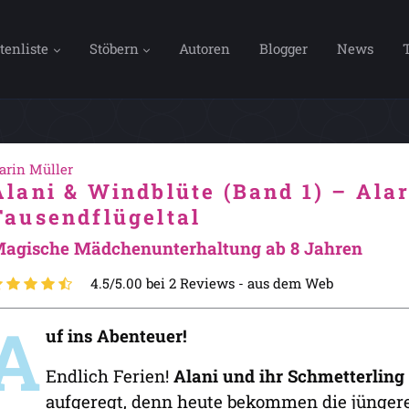
tenliste
Stöbern
Autoren
Blogger
News
arin Müller
Alani & Windblüte (Band 1) – Ala
Tausendflügeltal
agische Mädchenunterhaltung ab 8 Jahren
4.5/5.00 bei 2 Reviews -
aus dem Web
A
uf ins Abenteuer!
Endlich Ferien!
Alani und ihr Schmetterlin
aufgeregt, denn heute bekommen die jünger