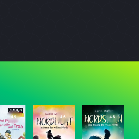
4.9
4.6
4.6