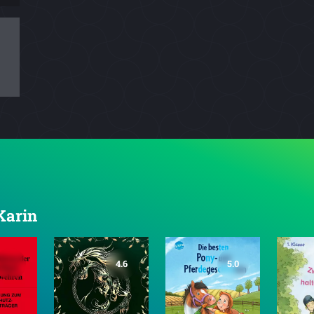
 Karin
4.6
5.0