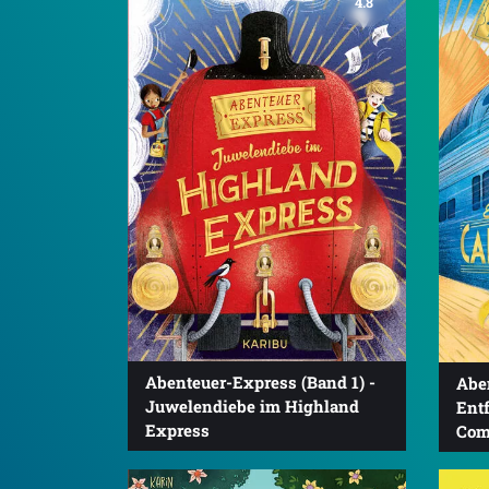
4.8
Abenteuer-Express (Band 1) -
Abe
Juwelendiebe im Highland
Ent
Express
Com