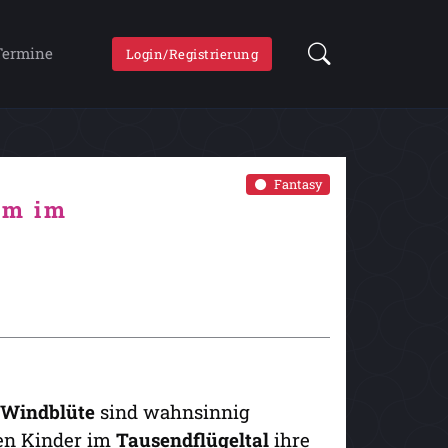
Termine
Login/Registrierung
Fantasy
rm im
g Windblüte
sind wahnsinnig
en Kinder im
Tausendflügeltal
ihre