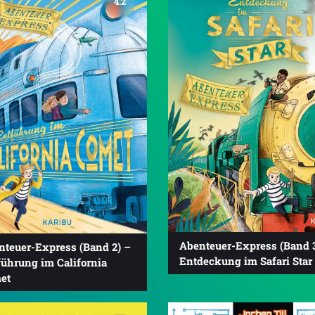
4.2
Abenteuer-Express (Band 3
nteuer-Express (Band 2) –
Entdeckung im Safari Star
führung im California
et