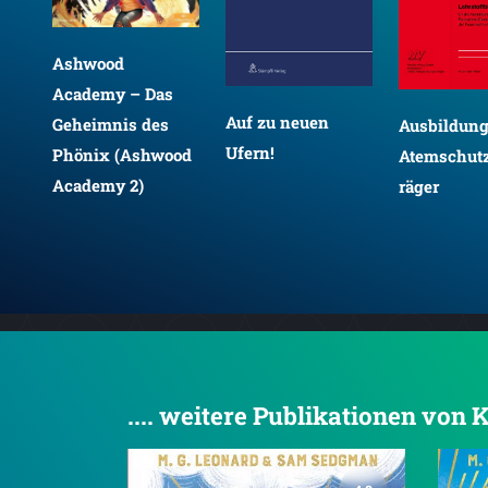
Ashwood
Academy – Das
Auf zu neuen
Geheimnis des
Ausbildun
üte
Ufern!
Phönix (Ashwood
Atemschutz
Academy 2)
räger
l
.... weitere Publikationen von 