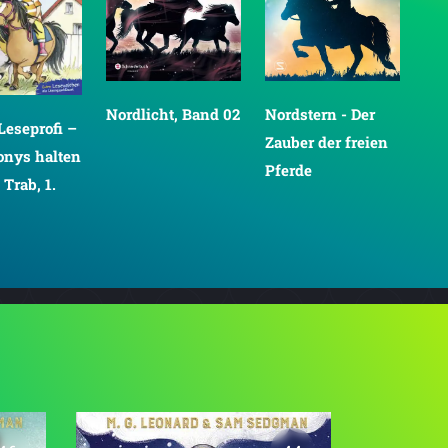
Nordlicht, Band 02
Nordstern - Der
Sea
Leseprofi –
Zauber der freien
Ges
onys halten
Pferde
Wa
 Trab, 1.