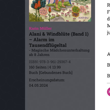
R
F
d
M
Karin Müller
j
Alani & Windblüte (Band 1)
– Alarm im
Tausendflügeltal
- Magische Mädchenunterhaltung
A
ab 8 Jahren
ISBN: 978-3-961-29367-4
B
160 Seiten | € 13.99
Buch [Gebundenes Buch]
B
Erscheinungsdatum:
04.05.2024