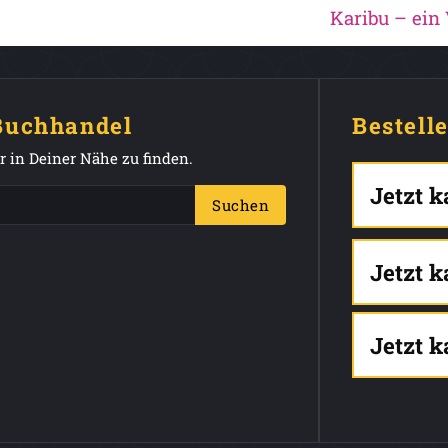
Karibu – ein
 Buchhandel
Bestell
 in Deiner Nähe zu finden.
Jetzt 
Suchen
Jetzt 
Jetzt 