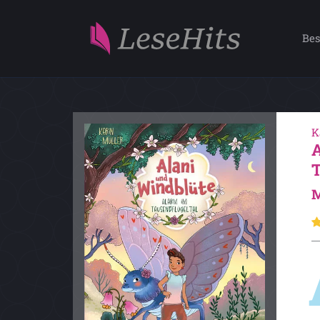
Bes
K
M