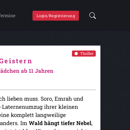
Termine
Login/Registrierung
Thriller
Geistern
ädchen ab 11 Jahren
ach lieben muss. Soro, Emrah und
n-Laternenumzug ihrer kleinen
 eine komplett langweilige
 anders. Im
Wald hängt tiefer Nebel
,