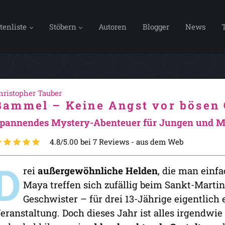
tenliste
Stöbern
Autoren
Blogger
News
hristopher Tauber
Bammel – Keine Angst vor bösen 
pannendes Mystery-Abenteuer für Jungen und M
4.8/5.00 bei 7 Reviews -
aus dem Web
D
rei
außergewöhnliche Helden
, die man einf
Maya treffen sich zufällig beim Sankt-Marti
Geschwister – für drei 13-Jährige eigentlich
eranstaltung. Doch dieses Jahr ist alles irgendwie