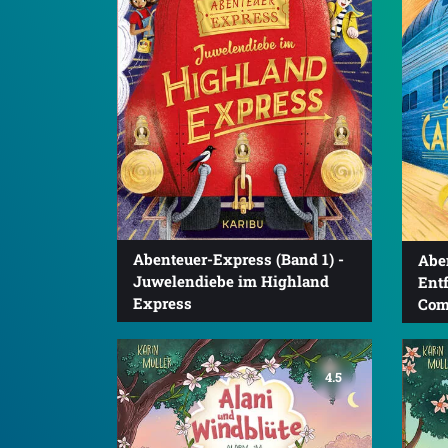
Abenteuer-Express (Band 1) -
Abe
Juwelendiebe im Highland
Ent
Express
Com
4.5