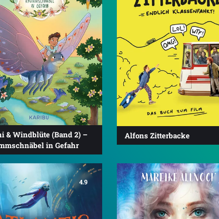
i & Windblüte (Band 2) –
Alfons Zitterbacke
mmschnäbel in Gefahr
4.9