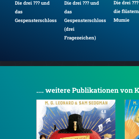
Die drei ??
Die drei ??? und
Die drei ??? und
way
die flüster
das
das
Mumie
Gespensterschloss
Gespensterschloss
(drei
Fragezeichen)
.... weitere Publikationen von 
4.8