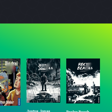
4.6
4.6
Justus Jonas
Rocky Beach