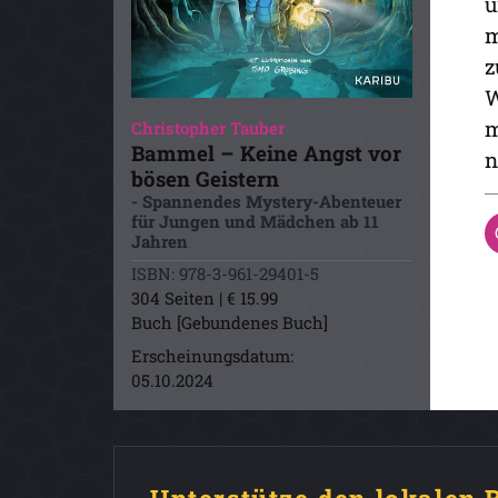
u
m
z
W
m
Christopher Tauber
Bammel – Keine Angst vor
n
bösen Geistern
- Spannendes Mystery-Abenteuer
für Jungen und Mädchen ab 11
Jahren
ISBN: 978-3-961-29401-5
304 Seiten | € 15.99
Buch [Gebundenes Buch]
Erscheinungsdatum:
05.10.2024