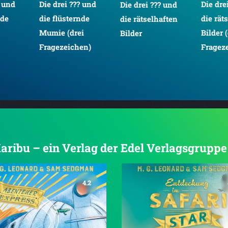
? und
Die drei ??? und
Die dre
Die drei ??? und
nde
die flüsternde
die rät
die rätselhaften
Mumie (drei
Bilder 
Bilder
Fragezeichen)
Fragez
Karibu – ein Verlag der Edel Verlagsgruppe
4.2