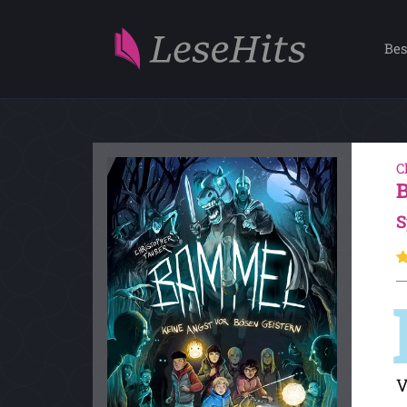
Bes
C
S
V