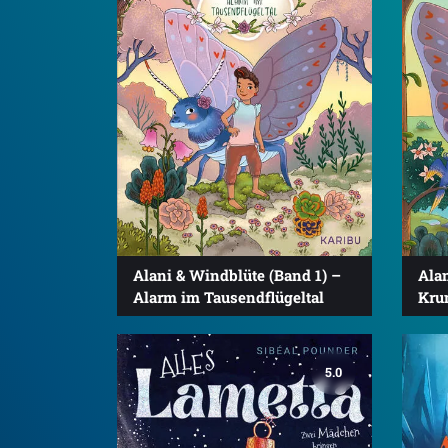
Alani & Windblüte (Band 1) –
Alan
Alarm im Tausendflügeltal
Kru
5.0