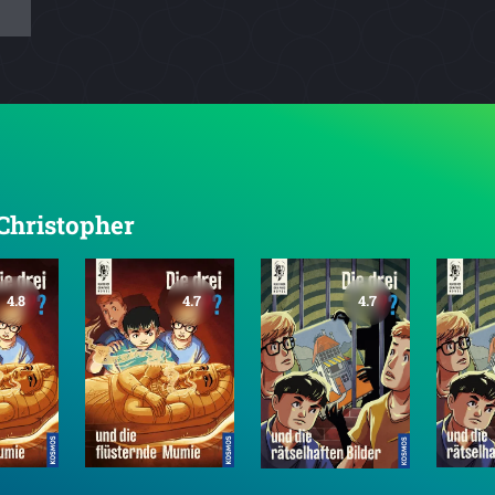
 Christopher
4.8
4.7
4.7