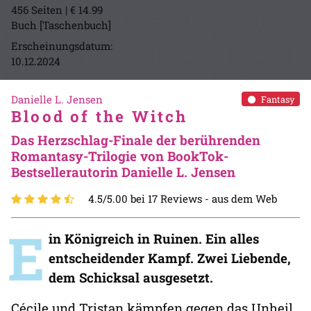
456 Seiten | € 14.99
Buch [Taschenbuch]
Erscheinungsdatum:
10.12.2024
Danielle L. Jensen
Fantasy
Blood of the Witch
Das Herzschlag-Finale der berührenden
Romantasy-Trilogie von BookTok-
Bestsellerautorin Danielle L. Jensen
4.5/5.00 bei 17 Reviews -
aus dem Web
E
in Königreich in Ruinen. Ein alles
entscheidender Kampf. Zwei Liebende,
dem Schicksal ausgesetzt.
Cécile und Tristan kämpfen gegen das Unheil,