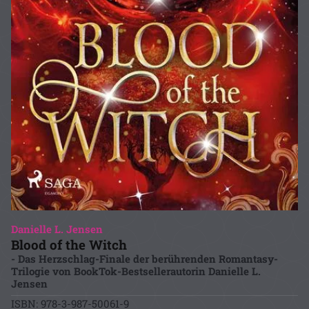
Danielle L. Jensen
Blood of the Witch
- Das Herzschlag-Finale der berührenden Romantasy-
Trilogie von BookTok-Bestsellerautorin Danielle L.
Jensen
ISBN: 978-3-987-50061-9