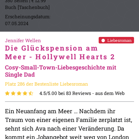
350 Seiten | € 12.99
Buch [Taschenbuch]
Erscheinungsdatum:
07.05.2024
Jennifer Wellen
Liebesroman
Die Glückspension am
Meer - Hollywell Hearts 2
Cosy-Small-Town-Liebesgeschichte mit
Single Dad
Platz 286 der Bestenliste Liebesroman
4.5/5.00 bei 83 Reviews -
aus dem Web
Ein Neuanfang am Meer … Nachdem ihr
Traum von einer eigenen Familie zerplatzt ist,
sehnt sich Ava nach einer Veränderung. Da
kommt ein Jobangebot weit weg von London