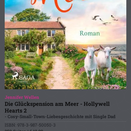
Jennifer Wellen
Die Glückspension am Meer - Hollywell
Hearts 2
- Cosy-Small-Town-Liebesgeschichte mit Single Dad
ISBN: 978-3-987-50050-3