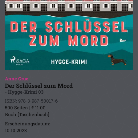
Anne Grue
Der Schlüssel zum Mord
- Hygge-Krimi 03
ISBN: 978-3-987-50017-6
500 Seiten | € 11.00
Buch [Taschenbuch]
Erscheinungsdatum:
10.10.2023