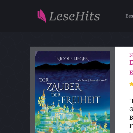
Bes
N
E
“
G
B
F