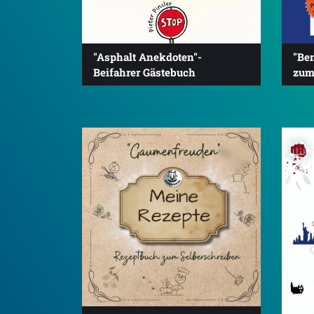
"Asphalt Anekdoten"-
"Be
Beifahrer Gästebuch
zum