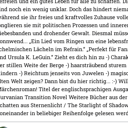
efreien und ein gutes Leben für alle zu schaffen. 
ind noch ein wenig unklar. Doch das hindert niem
ährend sie ihr freies und kraftvolles Zuhause vol
onglieren sie mit politischen Prozessen und inne
iebesbanden und drohender Gewalt. Diesmal müssen
onnwend... „Ein Lied vom Ringen um eine lebensf
chelmischen Lächeln im Refrain.“ „Perfekt für Fan
nd Ursula K. LeGuin.“ Zieht es dich hin zu -) Chara
er stillen Weite der Berge -) haarsträubend sture
indern -) Reichtum jenseits von Juwelen -) magisc
lten Welt zeigen? Dann bist du hier richtig... :-)
ärchenroman! Titel der englischsprachigen Ausga
urvanian Transition Novel Weitere Bücher aus de
chatten aus Sternenlicht / The Starlight of Shad
oneinander in beliebiger Reihenfolge gelesen wer