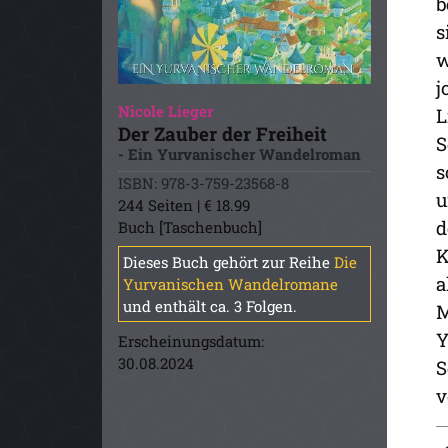
b
s
w
j
Nicole Lieger
L
Der Zauber der Freiheit
S
- Ein Yurvanischer Wandelroman
s
ISBN: 978-3-759-23568-8
u
244 Seiten | € 18.99
d
Buch [Taschenbuch]
K
Dieses Buch gehört zur Reihe
Die
a
Yurvanischen Wandelromane
und enthält ca. 3 Folgen.
M
Y
Erscheinungsdatum:
30.08.2024
S
v