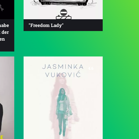
habe
"Freedom Lady"
 der
en
4.6