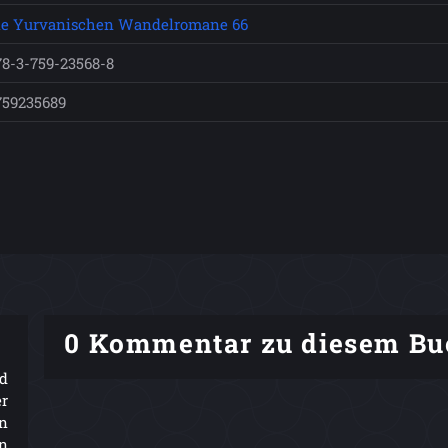
ie Yurvanischen Wandelromane 66
78-3-759-23568-8
759235689
0 Kommentar zu diesem Bu
nd
er
n
n