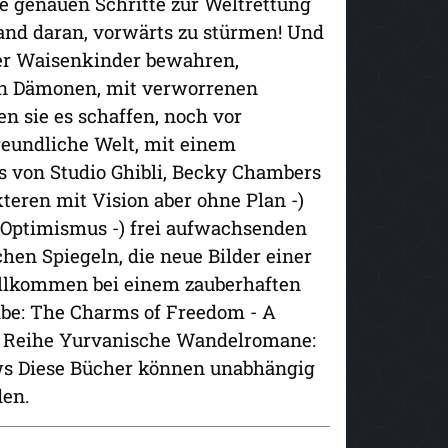
Die genauen Schritte zur Weltrettung
and daran, vorwärts zu stürmen! Und
ler Waisenkinder bewahren,
ren Dämonen, mit verworrenen
 sie es schaffen, noch vor
reundliche Welt, mit einem
s von Studio Ghibli, Becky Chambers
kteren mit Vision aber ohne Plan -)
m Optimismus -) frei aufwachsenden
hen Spiegeln, die neue Bilder einer
 Willlkommen bei einem zauberhaften
be: The Charms of Freedom - A
r Reihe Yurvanische Wandelromane:
ows Diese Bücher können unabhängig
den.