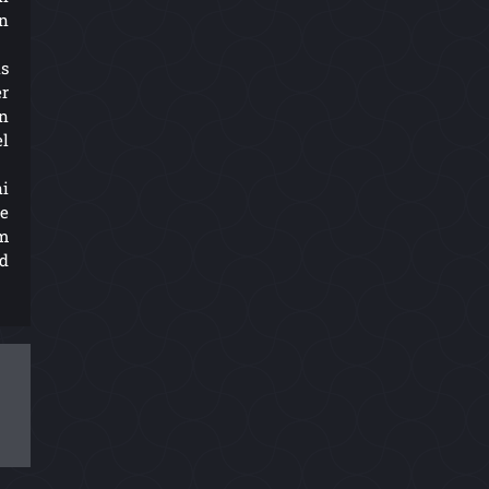
on
is
r
on
el
i
ie
im
d