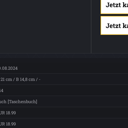
Jetzt 
Jetzt 
0.08.2024
21 cm / B 14,8 cm / -
44
uch [Taschenbuch]
UR 18.99
UR 18.99