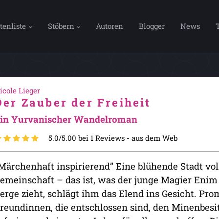
tenliste
Stöbern
Autoren
Blogger
News
icole Lieger
Der Zauber der Freiheit
in Yurvanischer Wandelroman
5.0/5.00 bei 1 Reviews -
aus dem Web
Märchenhaft inspirierend” Eine blühende Stadt vo
emeinschaft – das ist, was der junge Magier Enim 
erge zieht, schlägt ihm das Elend ins Gesicht. Pro
reundinnen, die entschlossen sind, den Minenbesitz