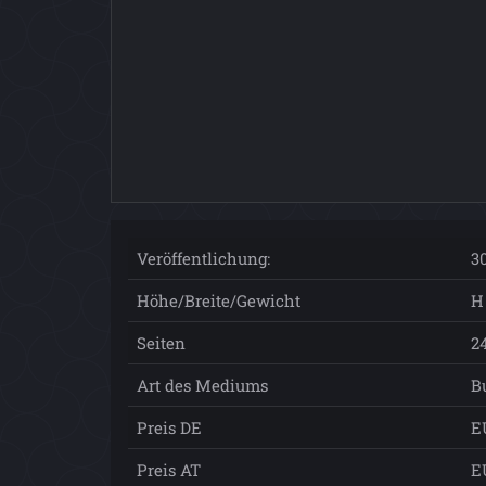
Veröffentlichung:
3
Höhe/Breite/Gewicht
H 
Seiten
2
Art des Mediums
B
Preis DE
E
Preis AT
E