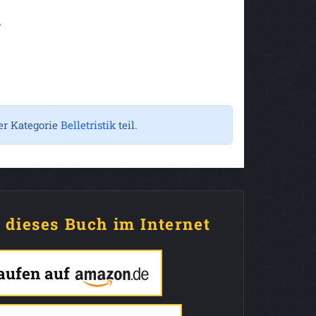
r
er Kategorie
Belletristik
teil.
e dieses Buch im Internet
kaufen auf